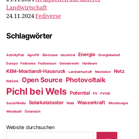
Landwirtschaft
24.11.2024
Fediverse
Schlagwörter
Energie
ActivityPub
AgroPV
Biomasse
dezentral
Energiebedarf
Europa
Fediverse
Fediversum
Gemeinwohl
Hardware
KEM-Mostlandl-Hausruck
Netz
Landwirtschaft
Mastodon
Open Source
Photovoltaik
NetZero
Pichl bei Wels
Potential
PV
PVGIS
Solarkatataster
Wasserkraft
Social Media
Wald
Windenergie
Windkraft
Österreich
Website durchsuchen