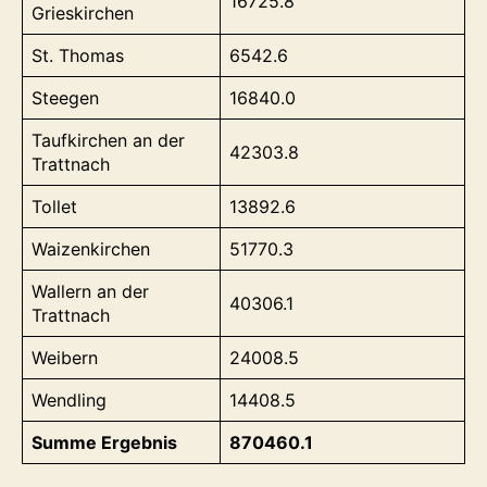
16725.8
Grieskirchen
St. Thomas
6542.6
Steegen
16840.0
Taufkirchen an der
42303.8
Trattnach
Tollet
13892.6
Waizenkirchen
51770.3
Wallern an der
40306.1
Trattnach
Weibern
24008.5
Wendling
14408.5
Summe Ergebnis
870460.1