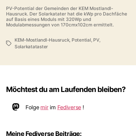
PV-Potential der Gemeinden der KEM Mostlandl-
Hausruck. Der Solarkatater hat die kWp pro Dachfäche
auf Basis eines Moduls mit 320Wp und
Modulabmessungen von 170cmx102cm ermittelt.
KEM-Mostlandl-Hausruck
,
Potential
,
PV
,
Schlagwörter
Solarkatataster
Möchtest du am Laufenden bleiben?
Mastodon
Folge
mir
im
Fediverse
!
Meine Fediverse Beiträge: