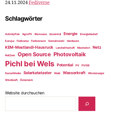
24.11.2024
Fediverse
Schlagwörter
Energie
ActivityPub
AgroPV
Biomasse
dezentral
Energiebedarf
Europa
Fediverse
Fediversum
Gemeinwohl
Hardware
KEM-Mostlandl-Hausruck
Netz
Landwirtschaft
Mastodon
Open Source
Photovoltaik
NetZero
Pichl bei Wels
Potential
PV
PVGIS
Solarkatataster
Wasserkraft
Social Media
Wald
Windenergie
Windkraft
Österreich
Website durchsuchen