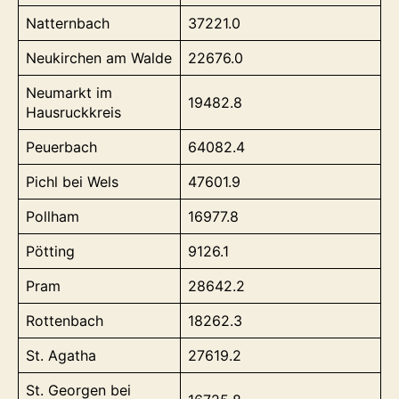
Natternbach
37221.0
Neukirchen am Walde
22676.0
Neumarkt im
19482.8
Hausruckkreis
Peuerbach
64082.4
Pichl bei Wels
47601.9
Pollham
16977.8
Pötting
9126.1
Pram
28642.2
Rottenbach
18262.3
St. Agatha
27619.2
St. Georgen bei