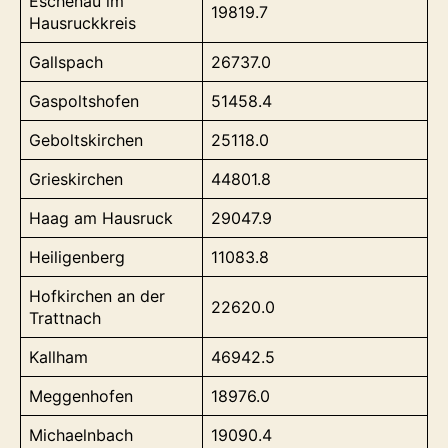
Eschenau im
19819.7
Hausruckkreis
Gallspach
26737.0
Gaspoltshofen
51458.4
Geboltskirchen
25118.0
Grieskirchen
44801.8
Haag am Hausruck
29047.9
Heiligenberg
11083.8
Hofkirchen an der
22620.0
Trattnach
Kallham
46942.5
Meggenhofen
18976.0
Michaelnbach
19090.4