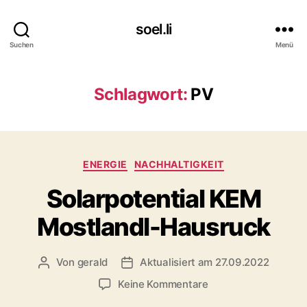
soel.li
Suchen
Menü
Schlagwort:
PV
Kategorien
ENERGIE
NACHHALTIGKEIT
Solarpotential KEM
Mostlandl-Hausruck
Von
gerald
Aktualisiert am 27.09.2022
Beitragsautor
Beitragsdatum
zu
Keine Kommentare
Solarpotential