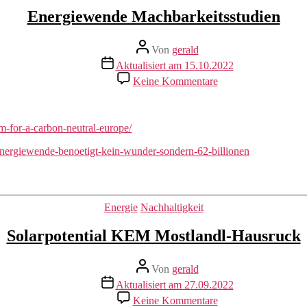
Energiewende Machbarkeitsstudien
Beitragsautor
Von
gerald
Beitragsdatum
Aktualisiert am 15.10.2022
zu
Keine Kommentare
Energiewende
Machbarkeitsstudien
m-for-a-carbon-neutral-europe/
energiewende-benoetigt-kein-wunder-sondern-62-billionen
Kategorien
Energie
Nachhaltigkeit
Solarpotential KEM Mostlandl-Hausruck
Beitragsautor
Von
gerald
Beitragsdatum
Aktualisiert am 27.09.2022
zu
Keine Kommentare