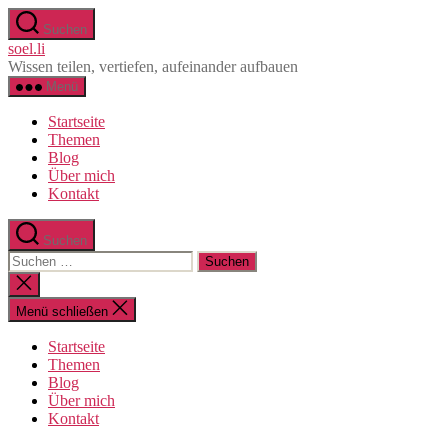
Direkt
Suchen
zum
soel.li
Inhalt
Wissen teilen, vertiefen, aufeinander aufbauen
wechseln
Menü
Startseite
Themen
Blog
Über mich
Kontakt
Suchen
Suche
nach:
Suche
schließen
Menü schließen
Startseite
Themen
Blog
Über mich
Kontakt