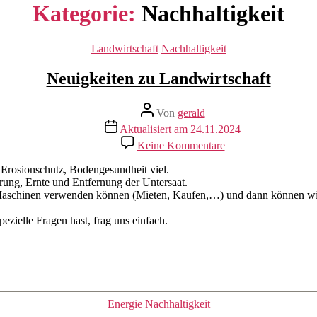
Kategorie:
Nachhaltigkeit
Kategorien
Landwirtschaft
Nachhaltigkeit
Neuigkeiten zu Landwirtschaft
Beitragsautor
Von
gerald
Beitragsdatum
Aktualisiert am 24.11.2024
zu
Keine Kommentare
Neuigkeiten
zu
Erosionschutz, Bodengesundheit viel.
Landwirtschaft
erung, Ernte und Entfernung der Untersaat.
n Maschinen verwenden können (Mieten, Kaufen,…) und dann können wir
ezielle Fragen hast, frag uns einfach.
Kategorien
Energie
Nachhaltigkeit