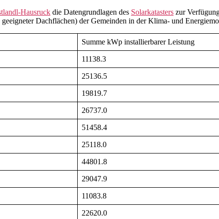
Solarpotential
KEM
tlandl-Hausruck
die Datengrundlagen des
Solarkatasters
zur Verfügung 
Mostlandl-
g geeigneter Dachflächen) der Gemeinden in der Klima- und Energiemode
Hausruck
Summe kWp installierbarer Leistung
11138.3
25136.5
19819.7
26737.0
51458.4
25118.0
44801.8
29047.9
11083.8
22620.0