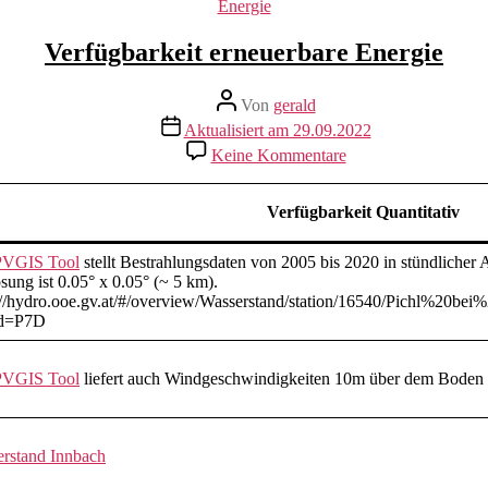
Kategorien
Energie
Verfügbarkeit erneuerbare Energie
Beitragsautor
Von
gerald
Beitragsdatum
Aktualisiert am 29.09.2022
zu
Keine Kommentare
Verfügbarkeit
erneuerbare
Energie
Verfügbarkeit Quantitativ
PVGIS Tool
stellt Bestrahlungsdaten von 2005 bis 2020 in stündlicher
sung ist 0.05° x 0.05° (~ 5 km).
://hydro.ooe.gv.at/#/overview/Wasserstand/station/16540/Pichl%20b
od=P7D
PVGIS Tool
liefert auch Windgeschwindigkeiten 10m über dem Boden 
erstand
Innbach