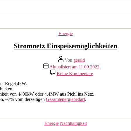
Kategorien
Energie
Stromnetz Einspeisemöglichkeiten
Beitragsautor
Von
gerald
Beitragsdatum
Aktualisiert am 11.09.2022
zu
Keine Kommentare
Stromnetz
Einspeisemöglichkei
 der Regel 4kW.
hicken.
lichkeit von 4400kW oder 4.4MW aus Pichl ins Netz.
en, ~7% vom derzeitigen
Gesamtenergiebedarf
.
Kategorien
Energie
Nachhaltigkeit