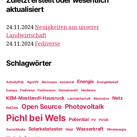
Zuletzt erstellt oder wesentlich
aktualisiert
24.11.2024
Neuigkeiten aus unserer
Landwirtschaft
24.11.2024
Fediverse
Schlagwörter
Energie
ActivityPub
AgroPV
Biomasse
dezentral
Energiebedarf
Europa
Fediverse
Fediversum
Gemeinwohl
Hardware
KEM-Mostlandl-Hausruck
Netz
Landwirtschaft
Mastodon
Open Source
Photovoltaik
NetZero
Pichl bei Wels
Potential
PV
PVGIS
Solarkatataster
Wasserkraft
Social Media
Wald
Windenergie