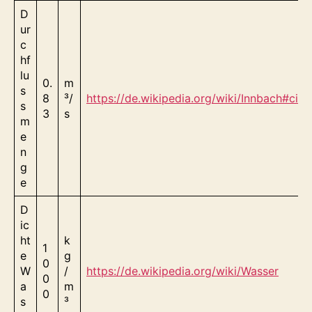
D
ur
c
hf
lu
0.
m
s
8
³/
https://de.wikipedia.org/wiki/Innbach#cit
s
3
s
m
e
n
g
e
D
ic
ht
k
1
e
g
0
W
/
https://de.wikipedia.org/wiki/Wasser
0
a
m
0
s
³