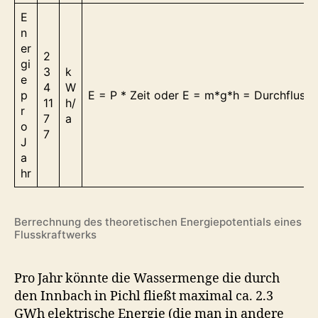
E
n
er
2
gi
3
k
e
4
W
p
E = P * Zeit oder E = m*g*h = Durchfluss
11
h/
r
7
a
o
7
J
a
hr
Berrechnung des theoretischen Energiepotentials eines
Flusskraftwerks
Pro Jahr könnte die Wassermenge die durch
den Innbach in Pichl fließt maximal ca. 2.3
GWh elektrische Energie (die man in andere