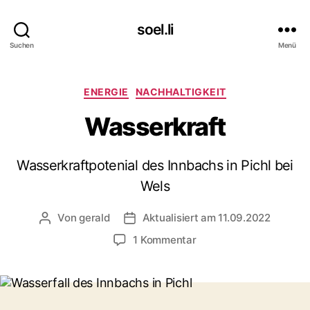
soel.li
Suchen
Menü
Kategorien
ENERGIE
NACHHALTIGKEIT
Wasserkraft
Wasserkraftpotenial des Innbachs in Pichl bei
Wels
Von
gerald
Aktualisiert am 11.09.2022
Beitragsautor
Beitragsdatum
zu
1 Kommentar
Wasserkraft