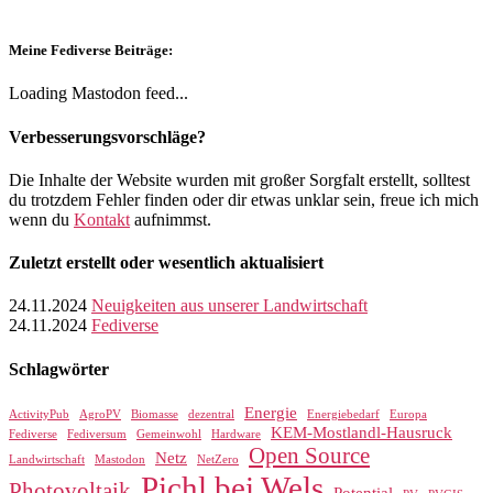
Meine Fediverse Beiträge:
Loading Mastodon feed...
Verbesserungsvorschläge?
Die Inhalte der Website wurden mit großer Sorgfalt erstellt, solltest
du trotzdem Fehler finden oder dir etwas unklar sein, freue ich mich
wenn du
Kontakt
aufnimmst.
Zuletzt erstellt oder wesentlich aktualisiert
24.11.2024
Neuigkeiten aus unserer Landwirtschaft
24.11.2024
Fediverse
Schlagwörter
Energie
ActivityPub
AgroPV
Biomasse
dezentral
Energiebedarf
Europa
KEM-Mostlandl-Hausruck
Fediverse
Fediversum
Gemeinwohl
Hardware
Open Source
Netz
Landwirtschaft
Mastodon
NetZero
Pichl bei Wels
Photovoltaik
Potential