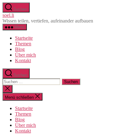
Direkt
Suchen
zum
soel.li
Inhalt
Wissen teilen, vertiefen, aufeinander aufbauen
wechseln
Menü
Startseite
Themen
Blog
Über mich
Kontakt
Suchen
Suche
nach:
Suche
schließen
Menü schließen
Startseite
Themen
Blog
Über mich
Kontakt