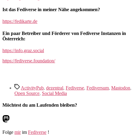
Ist das Fediverse in meiner Nähe angekommen?
https://fedikarte.de
Ein paar Betreiber und Förderer von Fediverse Instanzen in
Österreich:
https://info.graz.social
https://fediverse.foundation/
Schlagwörter
ActivityPub
,
dezentral
,
Fediverse
,
Fediversum
,
Mastodon
,
Open Source
,
Social Media
Möchtest du am Laufenden bleiben?
Mastodon
Folge
mir
im
Fediverse
!