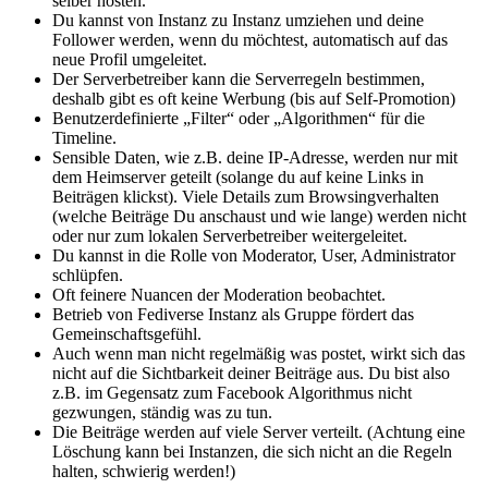
selber hosten.
Du kannst von Instanz zu Instanz umziehen und deine
Follower werden, wenn du möchtest, automatisch auf das
neue Profil umgeleitet.
Der Serverbetreiber kann die Serverregeln bestimmen,
deshalb gibt es oft keine Werbung (bis auf Self-Promotion)
Benutzerdefinierte „Filter“ oder „Algorithmen“ für die
Timeline.
Sensible Daten, wie z.B. deine IP-Adresse, werden nur mit
dem Heimserver geteilt (solange du auf keine Links in
Beiträgen klickst). Viele Details zum Browsingverhalten
(welche Beiträge Du anschaust und wie lange) werden nicht
oder nur zum lokalen Serverbetreiber weitergeleitet.
Du kannst in die Rolle von Moderator, User, Administrator
schlüpfen.
Oft feinere Nuancen der Moderation beobachtet.
Betrieb von Fediverse Instanz als Gruppe fördert das
Gemeinschaftsgefühl.
Auch wenn man nicht regelmäßig was postet, wirkt sich das
nicht auf die Sichtbarkeit deiner Beiträge aus. Du bist also
z.B. im Gegensatz zum Facebook Algorithmus nicht
gezwungen, ständig was zu tun.
Die Beiträge werden auf viele Server verteilt. (Achtung eine
Löschung kann bei Instanzen, die sich nicht an die Regeln
halten, schwierig werden!)