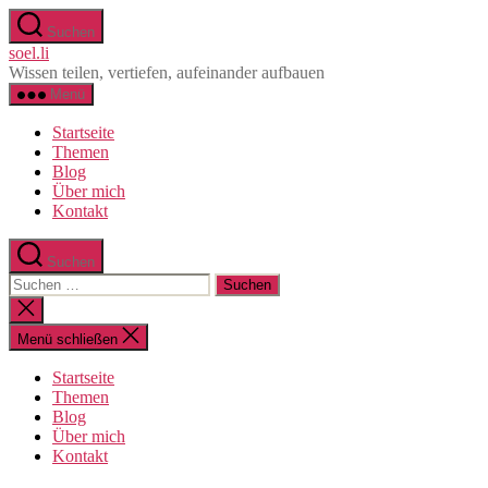
Direkt
Suchen
zum
soel.li
Inhalt
Wissen teilen, vertiefen, aufeinander aufbauen
wechseln
Menü
Startseite
Themen
Blog
Über mich
Kontakt
Suchen
Suche
nach:
Suche
schließen
Menü schließen
Startseite
Themen
Blog
Über mich
Kontakt