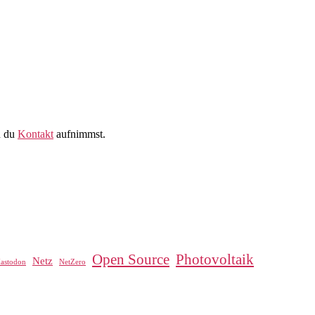
n du
Kontakt
aufnimmst.
Open Source
Photovoltaik
Netz
astodon
NetZero