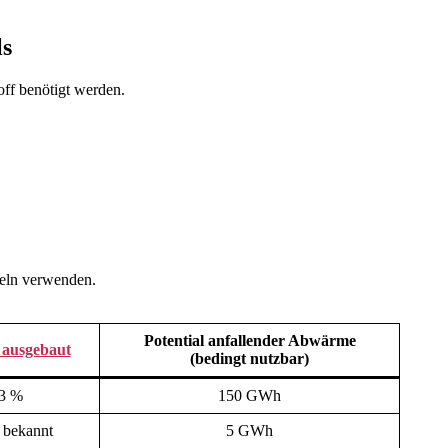
ls
off benötigt werden.
eln verwenden.
Potential anfallender Abwärme
 ausgebaut
(bedingt nutzbar)
3 %
150 GWh
t bekannt
5 GWh