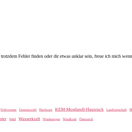
du trotzdem Fehler finden oder dir etwas unklar sein, freue ich mich wen
KEM-Mostlandl-Hausruck
Fediversum
Gemeinwohl
Hardware
Landwirtschaft
M
ster
Wasserkraft
Wald
Windenergie
Windkraft
Österreich