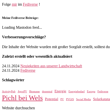
Folge
mir
im
Fediverse
!
Meine Fediverse Beiträge:
Loading Mastodon feed...
Verbesserungsvorschläge?
Die Inhalte der Website wurden mit großer Sorgfalt erstellt, solltest 
Zuletzt erstellt oder wesentlich aktualisiert
24.11.2024
Neuigkeiten aus unserer Landwirtschaft
24.11.2024
Fediverse
Schlagwörter
Energie
ActivityPub
AgroPV
Biomasse
dezentral
Energiebedarf
Europa
Fediverse
Pichl bei Wels
Potential
Solarkatata
PV
PVGIS
Social Media
Website durchsuchen