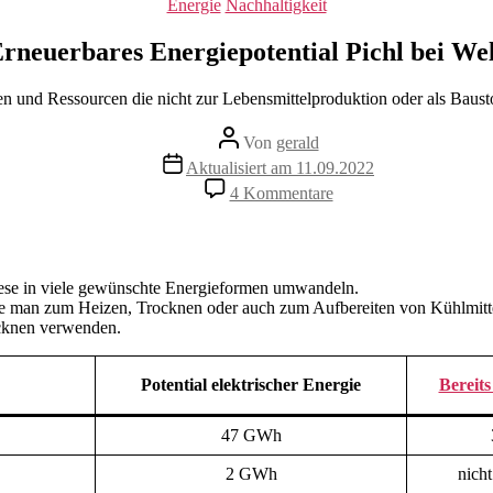
Kategorien
Energie
Nachhaltigkeit
rneuerbares Energiepotential Pichl bei We
hen und Ressourcen die nicht zur Lebensmittelproduktion oder als Baust
Beitragsautor
Von
gerald
Beitragsdatum
Aktualisiert am 11.09.2022
zu
4 Kommentare
Erneuerbares
Energiepotential
Pichl
bei
Wels
iese in viele gewünschte Energieformen umwandeln.
man zum Heizen, Trocknen oder auch zum Aufbereiten von Kühlmitt
cknen verwenden.
Potential elektrischer Energie
Bereits
47 GWh
2 GWh
nich