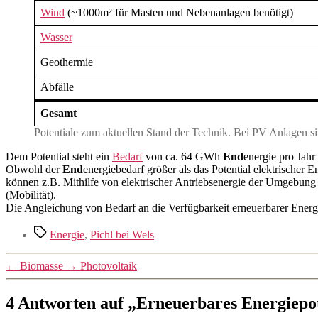
Wind
(~1000m² für Masten und Nebenanlagen benötigt)
Wasser
Geothermie
Abfälle
Gesamt
Potentiale zum aktuellen Stand der Technik. Bei PV Anlagen 
Dem Potential steht ein
Bedarf
von ca. 64 GWh
End
energie pro Jahr
Obwohl der
End
energiebedarf größer als das Potential elektrischer 
können z.B. Mithilfe von elektrischer Antriebsenergie der Umgebun
(Mobilität).
Die Angleichung von Bedarf an die Verfügbarkeit erneuerbarer Energie
Schlagwörter
Energie
,
Pichl bei Wels
←
Biomasse
→
Photovoltaik
4 Antworten auf „Erneuerbares Energiepot